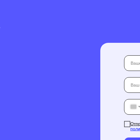
Отпр
поли