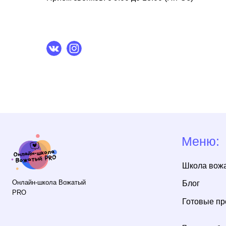
Меню:
Школа вожатых
Онлайн-школа Вожатый
Блог
PRO
Готовые програм
Политика обработки п
данных
ИП Шамсиев Фарид Анварович
ИНН 166107958454
Согласие на обработку
ОГРНИП 317169000177380
персональных данных
© 2022 CounselorSchool
Договор оферты