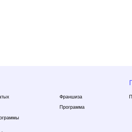
График р
Франшиза
Пн-Сб: с 9:00 д
Программа
мы
ерсональных
*Instagram принадлежит признанной
экстремистской и запрещенной на территории
РФ организации Meta