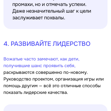
Уважайте темп развития
Не стоит торопить или делать
за ребёнка то, с чем он может
справиться сам. Это учит
ответственности и укрепляет
характер.
Позитивное подкрепление
Каждое старание, каждая попытка —
повод для поддержки. Фразы типа
«Ты справился!» или «Отлично
придумал!» помогают поверить в
свои силы.