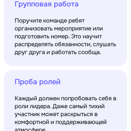
6. ВОСПИТЫВАЙТЕ ЧЕРЕЗ
ПОВСЕДНЕВНОСТЬ
Самообслуживание и бытовые дела
— мощный
инструмент формирования дисциплины. В
лагере масса таких возможностей.
Режим как ресурс
Регулярный подъём, порядок в
вещах, личная гигиена — всё это
даёт навык самоорганизации. При
этом ребёнок ощущает, что он сам
справляется с повседневными
делами.
Личный пример сверстников
В коллективе дети легко