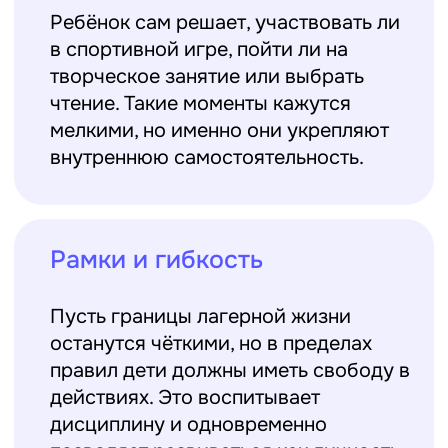
2. ДЕЛЕГИРУЙТЕ ЗАДАНИЯ
Во взрослой жизни многие вещи мы делаем
самостоятельно.
В лагере есть шанс научиться
этому без давления, в игровой форме.
Полезные поручения
Попросите ребёнка дежурить,
отвечать за часть мероприятия или
контролировать подготовку
материалов. Такие роли придают
значимость и воспитывают
организованность.
Поддержка инициативы
Если ребёнок сам предлагает идею
или выражает желание
поучаствовать — поощряйте. Это