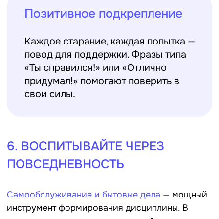
ответственность.
Самостоятельность не формируется за
один день.
Это путь, который требует
терпения, поддержки и доверия со
стороны взрослых. Детский лагерь —
уникальная платформа, где в условиях
временной разлуки с родителями
ребёнок может впервые почувствовать
себя взрослым: принимать решения,
нести ответственность, пробовать новое
и даже ошибаться.
И всё это
— в комфортной, дружелюбной
среде, где каждый шаг делает его чуть
увереннее, взрослее и свободнее.
Вожатым важно не просто наблюдать за
этим процессом, но и мягко направлять,
вдохновлять и верить — ведь именно
доверие формирует настоящую
самостоятельность.