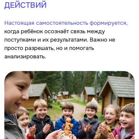
Вожатые часто замечают, как дети,
получившие шанс проявить себя,
раскрываются совершенно по-новому.
Руководство проектом, организация игры или
помощь другим — всё это отличные способы
показать лидерские качества.
Групповая работа
Поручите команде ребят
организовать мероприятие или
подготовить номер. Это научит
распределять обязанности, слушать
друг друга и работать сообща.
Проба ролей
Каждый должен попробовать себя в