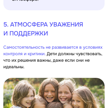
перенимают поведение друг друга.
Если кто-то аккуратно следит за
собой, другие начинают стремиться
к тому же.
7. ТВОРЧЕСТВО КАК ПУТЬ К
САМОВЫРАЖЕНИЮ
Именно в креативных форматах у детей есть
шанс проявить свои уникальные качества.
Это
не только развивает мышление, но и учит
самостоятельным решениям.