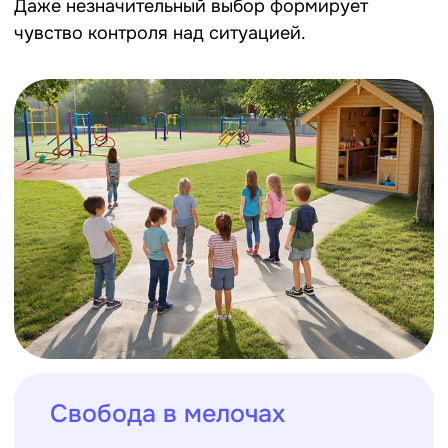
Свобода в мелочах
Ребёнок сам решает, участвовать ли
в спортивной игре, пойти ли на
творческое занятие или выбрать
чтение. Такие моменты кажутся
мелкими, но именно они укрепляют
внутреннюю самостоятельность.
Рамки и гибкость
Пусть границы лагерной жизни
останутся чёткими, но в пределах
правил дети должны иметь свободу в
действиях. Это воспитывает
дисциплину и одновременно
позволяет развиваться как личность.