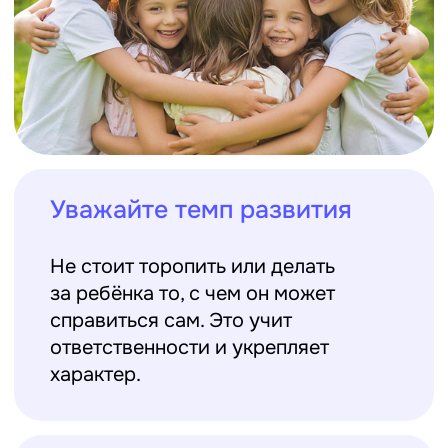
Проекты без жёсткой
инструкции
Дайте ребёнку задание без чёткой
схемы: нарисовать не по шаблону, а
как подскажет фантазия, придумать
сюжет спектакля или создать
поделку из любых подручных
материалов.
Театральные постановки,
выступления
Участие в импровизациях, сценках,
выступлениях помогает развить
инициативность, умение работать в
команде и брать на себя