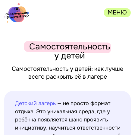
МЕНЮ
Самостоятельность
у детей
Самостоятельность у детей: как лучше
всего раскрыть её в лагере
Детский лагерь
— не просто формат
отдыха. Это уникальная среда, где у
ребёнка появляется шанс проявить
инициативу, научиться ответственности
и ощутить свободу в принятии решений.
Именно в таких условиях у детей
формируются навыки, которые в
будущем помогут уверенно справляться
с жизненными задачами. Рассказываем,
как с помощью простых, но действенных
подходов вожатые могут раскрыть