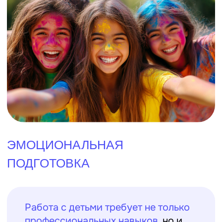
По окончании смены полезно провести
анализ проделанной работы. Обсудите с
коллегами, что получилось хорошо, а что
можно было бы сделать иначе. Обратная
связь от детей и их родителей также
важна – это поможет понять, что
особенно понравилось, а что можно
улучшить. Самоанализ поможет вам
стать более опытным и подготовленным
вожатым в будущем.