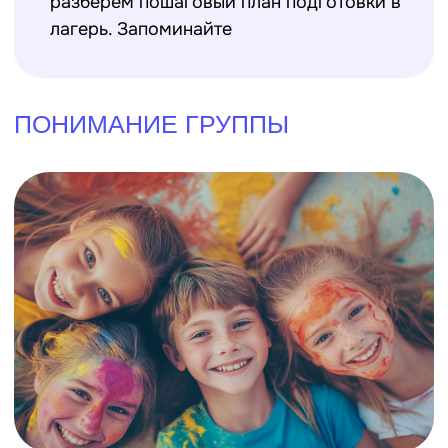
Начните с изучения возрастной
категории и интересов детей,
с
которыми вам предстоит работать.
Каждый возраст имеет свои
особенности и предпочтения. Например,
младшие школьники обожают игровые
занятия и активные развлечения, тогда
как подростки могут интересоваться
более сложными и интеллектуальными
задачами.
Узнайте, какие у детей есть хобби и