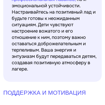
Подготовка к лагерной смене
– это
сложный, но увлекательный процесс,
требующий внимательности и
ответственности. Конечно, в программу
подготовки к лагерной смены входит
школа вожатых. Именно там
обсуждаются все вышеупомянутые
моменты особенно подробно и на
примере конкретных лагерных
ситуаций. Пройдите школу вожатых у
нас и на смене будьте уверены, что вы
все делаете правильно!
Рекомендуем почитать