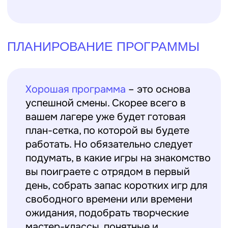
ОРГАНИЗАЦИЯ
БЕЗОПАСНОЙ СРЕДЫ
Безопасность детей
– главный
приоритет. Убедитесь, что все
мероприятия и игры соответствуют
возрасту детей и проводятся с
соблюдением необходимых мер
предосторожности. Проверьте
наличие аптечек первой помощи,
ознакомьтесь с медицинскими
противопоказаниями у детей и
обеспечьте доступ к необходимой
медицинской помощи. Узнайте о
плане действий на случай
чрезвычайных ситуаций и пройдите
инструктаж лагеря.