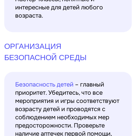
ПОДГОТОВКА МАТЕРИАЛОВ
И ОБОРУДОВАНИЯ
Для успешного проведения
мероприятий и занятий нужно
заранее подготовить все
необходимые материалы и
оборудование. Во многих лагерях
весь инвентарь хранится на складе, а
расходники выдаются вожатым.
Иногда вожатых просят привезти
что-то с собой. Уточните этот момент
заранее. Также стоит продумать
логистику: где и как будут храниться
ваши материалы, чтобы они были под
рукой в нужный момент.
КОМАНДНАЯ РАБОТА