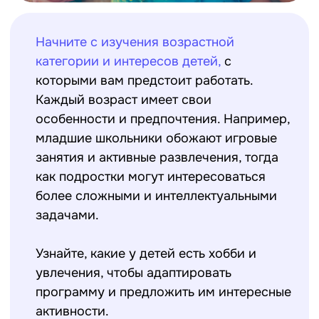
увлечения, чтобы адаптировать
программу и предложить им интересные
активности.
ПЛАНИРОВАНИЕ ПРОГРАММЫ
Хорошая программа
– это основа
успешной смены. Скорее всего в
вашем лагере уже будет готовая
план-сетка, по которой вы будете
работать. Но обязательно следует
подумать, в какие игры на знакомство
вы поиграете с отрядом в первый
день, собрать запас коротких игр для
свободного времени или времени
ожидания, подобрать творческие
мастер-классы, понятные и
интересные для детей любого
возраста.