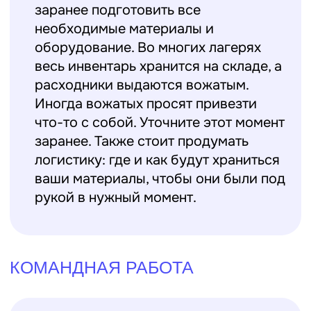
ЭМОЦИОНАЛЬНАЯ
ПОДГОТОВКА
Работа с детьми требует не только
профессиональных навыков,
но и
эмоциональной устойчивости.
Настраивайтесь на позитивный лад и
будьте готовы к неожиданным
ситуациям. Дети чувствуют
настроение вожатого и его
отношение к ним, поэтому важно
оставаться доброжелательным и
терпеливым. Ваша энергия и
энтузиазм будут передаваться детям,
создавая позитивную атмосферу в
лагере.