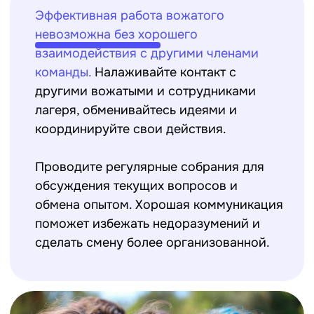
ПОДДЕРЖКА И МОТИВАЦИЯ
Не забывайте, что вожатый должен
быть не только организатором
мероприятий,
но и поддержкой для
детей. Проводите время с детьми,
выслушивайте их проблемы и
радости, поддерживайте их в
сложных ситуациях. Мотивация и
поддержка помогут детям
чувствовать себя комфортно и
уверенно, а также способствуют
сплочению коллектива.
ОБРАТНАЯ СВЯЗЬ И
САМОАНАЛИЗ