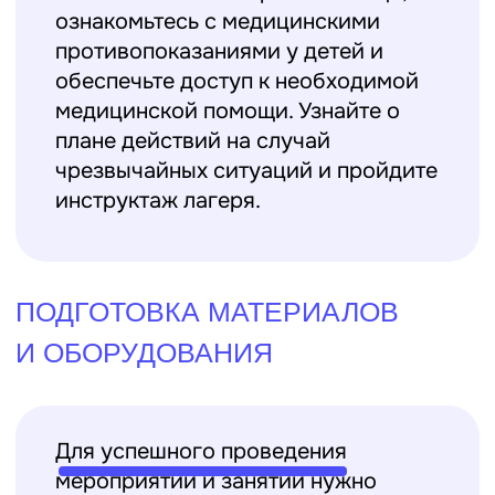
Эффективная работа вожатого
невозможна без хорошего
взаимодействия с другими членами
команды.
Налаживайте контакт с
другими вожатыми и сотрудниками
лагеря, обменивайтесь идеями и
координируйте свои действия.
Проводите регулярные собрания для
обсуждения текущих вопросов и
обмена опытом. Хорошая коммуникация
поможет избежать недоразумений и
сделать смену более организованной.